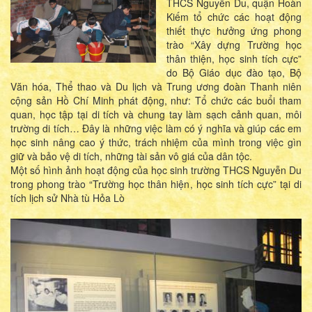
THCS Nguyễn Du, quận Hoàn
Kiếm tổ chức các hoạt động
thiết thực hưởng ứng phong
trào “Xây dựng Trường học
thân thiện, học sinh tích cực”
do Bộ Giáo dục đào tạo, Bộ
Văn hóa, Thể thao và Du lịch và Trung ương đoàn Thanh niên
cộng sản Hồ Chí Minh phát động, như: Tổ chức các buổi tham
quan, học tập tại di tích và chung tay làm sạch cảnh quan, môi
trường di tích… Đây là những việc làm có ý nghĩa và giúp các em
học sinh nâng cao ý thức, trách nhiệm của mình trong việc gìn
giữ và bảo vệ di tích, những tài sản vô giá của dân tộc.
Một số hình ảnh hoạt động của học sinh trường THCS Nguyễn Du
trong phong trào “Trường học thân hiện, học sinh tích cực” tại di
tích lịch sử Nhà tù Hỏa Lò