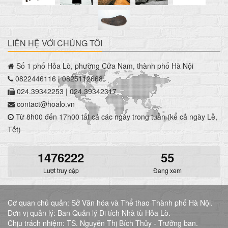
LIÊN HỆ VỚI CHÚNG TÔI
Số 1 phố Hỏa Lò, phường Cửa Nam, thành phố Hà Nội
0822446116 | 0825112668
024.39342253 | 024.39342317
contact@hoalo.vn
Từ 8h00 đến 17h00 tất cả các ngày trong tuần (kể cả ngày Lễ,
Tết)
1476222
55
Lượt truy cập
Đang xem
Cơ quan chủ quản: Sở Văn hóa và Thể thao Thành phố Hà Nội.
Đơn vị quản lý: Ban Quản lý Di tích Nhà tù Hỏa Lò.
Chịu trách nhiệm: TS. Nguyễn Thị Bích Thủy - Trưởng ban.