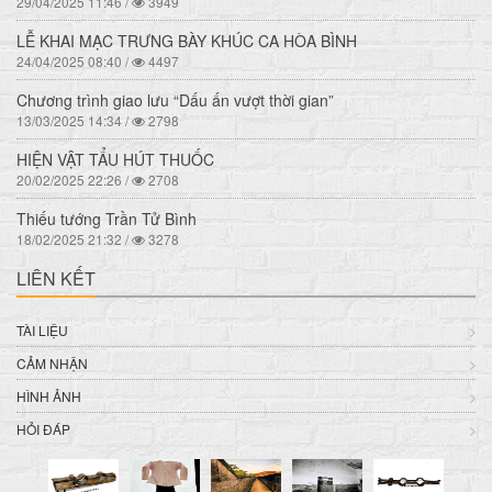
29/04/2025 11:46 /
3949
LỄ KHAI MẠC TRƯNG BÀY KHÚC CA HÒA BÌNH
24/04/2025 08:40 /
4497
Chương trình giao lưu “Dấu ấn vượt thời gian”
13/03/2025 14:34 /
2798
HIỆN VẬT TẨU HÚT THUỐC
20/02/2025 22:26 /
2708
Thiếu tướng Trần Tử Bình
18/02/2025 21:32 /
3278
LIÊN KẾT
TÀI LIỆU
CẢM NHẬN
HÌNH ẢNH
HỎI ĐÁP