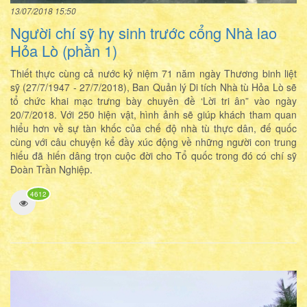
13/07/2018 15:50
Người chí sỹ hy sinh trước cổng Nhà lao
Hỏa Lò (phần 1)
Thiết thực cùng cả nước kỷ niệm 71 năm ngày Thương binh liệt
sỹ (27/7/1947 - 27/7/2018), Ban Quản lý Di tích Nhà tù Hỏa Lò sẽ
tổ chức khai mạc trưng bày chuyên đề ‘Lời tri ân” vào ngày
20/7/2018. Với 250 hiện vật, hình ảnh sẽ giúp khách tham quan
hiểu hơn về sự tàn khốc của chế độ nhà tù thực dân, đế quốc
cùng với câu chuyện kể đầy xúc động về những người con trung
hiếu đã hiến dâng trọn cuộc đời cho Tổ quốc trong đó có chí sỹ
Đoàn Trần Nghiệp.
4612