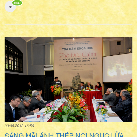
4037
09/08/2018 16:56
SÁNG MÃI ÁNH THÉP NƠI NGỤC LỬA