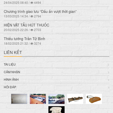
24/04/2025 08:40 /
4494
Chương trình giao lưu “Dấu ấn vượt thời gian”
13/03/2025 14:34 /
2794
HIỆN VẬT TẨU HÚT THUỐC
20/02/2025 22:26 /
2703
Thiếu tướng Trần Tử Bình
18/02/2025 21:32 /
3274
LIÊN KẾT
TÀI LIỆU
CẢM NHẬN
HÌNH ẢNH
HỎI ĐÁP