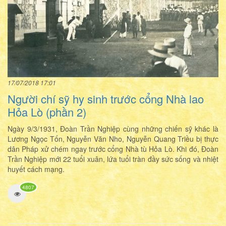
17/07/2018 17:01
Người chí sỹ hy sinh trước cổng Nhà lao
Hỏa Lò (phần 2)
Ngày 9/3/1931, Đoàn Trần Nghiệp cùng những chiến sỹ khác là
Lương Ngọc Tốn, Nguyễn Văn Nho, Nguyễn Quang Triều bị thực
dân Pháp xử chém ngay trước cổng Nhà tù Hỏa Lò. Khi đó, Đoàn
Trần Nghiệp mới 22 tuổi xuân, lứa tuổi tràn đầy sức sống và nhiệt
huyết cách mạng.
4807