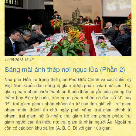
11/08/2018 16:42
Sáng mãi ánh thép nơi ngục lửa (Phần 2)
Nhà pha Hỏa Lò trong thời gian Phó Đức Chính và các chiến sỹ
Việt Nam Quốc dân đảng bị giam được phân chia như sau: Trại
giam phạm nhân chưa thành án thuộc thẩm quyền của phòng Dự
thẩm hay Biện lý cuộc, trên ngực phạm nhân có đeo số “J” hay
“P”; trại giam phạm nhân chống án từ các tỉnh giải về; trại giam
phạm nhân thành án chờ ngày phát vãng; trại giam chính trị
phạm; trại giam nữ tù nhân; trại giam trẻ em phạm pháp; trại
giam người can án thiếu nợ; trại giam tù nhân người Âu. Ngoài ra
còn có các bốn khu xà lim (A, B, C, D) với gần 100 gian.