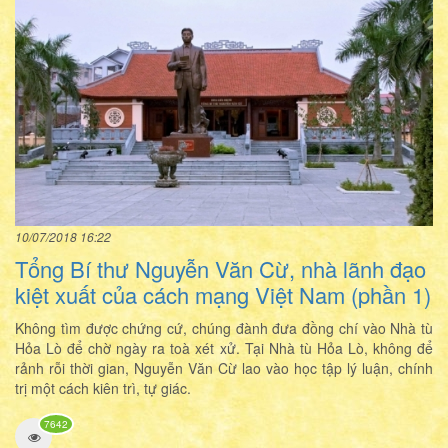
10/07/2018 16:22
Tổng Bí thư Nguyễn Văn Cừ, nhà lãnh đạo
kiệt xuất của cách mạng Việt Nam (phần 1)
Không tìm được chứng cứ, chúng đành đưa đồng chí vào Nhà tù
Hỏa Lò để chờ ngày ra toà xét xử. Tại Nhà tù Hỏa Lò, không để
rảnh rỗi thời gian, Nguyễn Văn Cừ lao vào học tập lý luận, chính
trị một cách kiên trì, tự giác.
7642