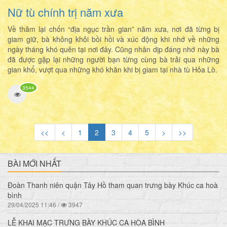
Nữ tù chính trị năm xưa
Về thăm lại chốn “địa ngục trần gian” năm xưa, nơi đã từng bị
giam giữ, bà không khỏi bồi hồi và xúc động khi nhớ về những
ngày tháng khó quên tại nơi đây. Cũng nhân dịp đáng nhớ này bà
đã được gặp lại những người bạn từng cùng bà trải qua những
gian khổ, vượt qua những khó khăn khi bị giam tại nhà tù Hỏa Lò.
3544
<<
<
1
2
3
4
5
>
>>
BÀI MỚI NHẤT
Đoàn Thanh niên quận Tây Hồ tham quan trưng bày Khúc ca hoà
bình
29/04/2025 11:46 /
3947
LỄ KHAI MẠC TRƯNG BÀY KHÚC CA HÒA BÌNH