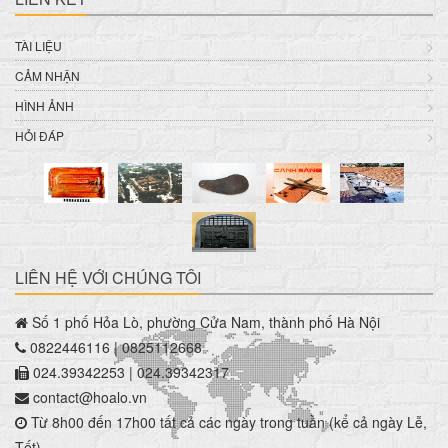
TÀI LIỆU
CẢM NHẬN
HÌNH ẢNH
HỎI ĐÁP
LIÊN HỆ VỚI CHÚNG TÔI
Số 1 phố Hỏa Lò, phường Cửa Nam, thành phố Hà Nội
0822446116 | 0825112668
024.39342253 | 024.39342317
contact@hoalo.vn
Từ 8h00 đến 17h00 tất cả các ngày trong tuần (kể cả ngày Lễ,
Tết)