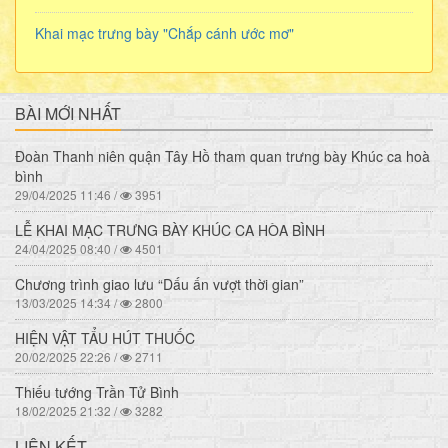
Khai mạc trưng bày "Chắp cánh ước mơ"
BÀI MỚI NHẤT
Đoàn Thanh niên quận Tây Hồ tham quan trưng bày Khúc ca hoà
bình
29/04/2025 11:46 /
3951
LỄ KHAI MẠC TRƯNG BÀY KHÚC CA HÒA BÌNH
24/04/2025 08:40 /
4501
Chương trình giao lưu “Dấu ấn vượt thời gian”
13/03/2025 14:34 /
2800
HIỆN VẬT TẨU HÚT THUỐC
20/02/2025 22:26 /
2711
Thiếu tướng Trần Tử Bình
18/02/2025 21:32 /
3282
LIÊN KẾT