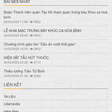
BÀI MỚI NHẤT
Đoàn Thanh niên quận Tây Hồ tham quan trưng bày Khúc ca hoà
bình
29/04/2025 11:46 /
3952
LỄ KHAI MẠC TRƯNG BÀY KHÚC CA HÒA BÌNH
24/04/2025 08:40 /
4504
Chương trình giao lưu “Dấu ấn vượt thời gian”
13/03/2025 14:34 /
2802
HIỆN VẬT TẨU HÚT THUỐC
20/02/2025 22:26 /
2712
Thiếu tướng Trần Tử Bình
18/02/2025 21:32 /
3284
LIÊN KẾT
TÀI LIỆU
CẢM NHẬN
HÌNH ẢNH