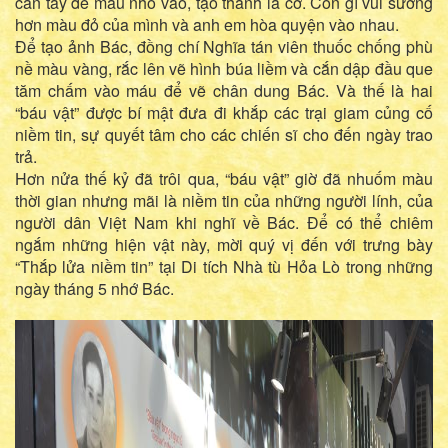
cắn tay để máu nhỏ vào, tạo thành lá cờ. Còn gì vui sướng
hơn màu đỏ của mình và anh em hòa quyện vào nhau.
Để tạo ảnh Bác, đồng chí Nghĩa tán viên thuốc chống phù
nề màu vàng, rắc lên vẽ hình búa liềm và cắn dập đầu que
tăm chấm vào máu để vẽ chân dung Bác. Và thế là hai
“báu vật” được bí mật đưa đi khắp các trại giam củng cố
niềm tin, sự quyết tâm cho các chiến sĩ cho đến ngày trao
trả.
Hơn nửa thế kỷ đã trôi qua, “báu vật” giờ đã nhuốm màu
thời gian nhưng mãi là niềm tin của những người lính, của
người dân Việt Nam khi nghĩ về Bác. Để có thể chiêm
ngắm những hiện vật này, mời quý vị đến với trưng bày
“Thắp lửa niềm tin” tại Di tích Nhà tù Hỏa Lò trong những
ngày tháng 5 nhớ Bác.