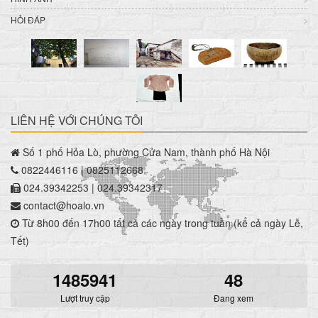
HỎI ĐÁP
LIÊN HỆ VỚI CHÚNG TÔI
Số 1 phố Hỏa Lò, phường Cửa Nam, thành phố Hà Nội
0822446116 | 0825112668
024.39342253 | 024.39342317
contact@hoalo.vn
Từ 8h00 đến 17h00 tất cả các ngày trong tuần (kể cả ngày Lễ,
Tết)
1485941
48
Lượt truy cập
Đang xem